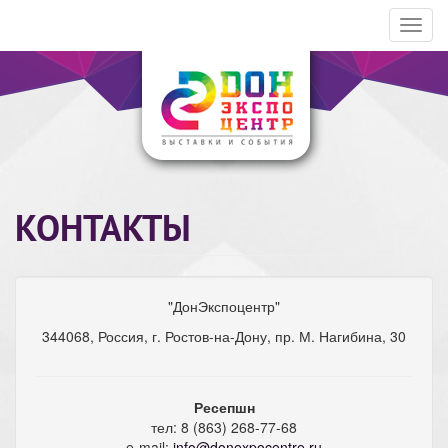
Toggl
navig
КОНТАКТЫ
"ДонЭкспоцентр"
344068, Россия, г. Ростов-на-Дону, пр. М. Нагибина, 30
Ресепшн
тел: 8 (863) 268-77-68
e-mail:
info@donexpocentre.ru